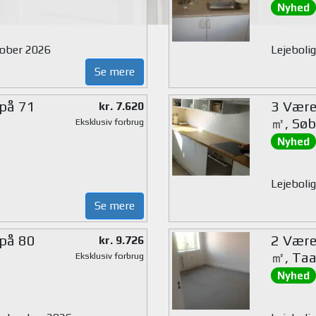
Nyhed
ktober 2026
Lejeboli
Se mere
 på 71
3 Værel
kr. 7.620
㎡, Søb
Eksklusiv forbrug
Nyhed
Lejeboli
Se mere
 på 80
2 Værel
kr. 9.726
㎡, Taa
Eksklusiv forbrug
Nyhed