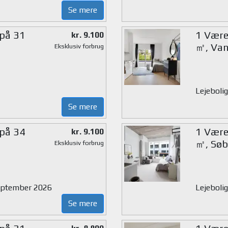
Se mere
 på 31
1 Værel
kr. 9.100
㎡, Van
Eksklusiv forbrug
Lejebolig
Se mere
 på 34
1 Værel
kr. 9.100
㎡, Søb
Eksklusiv forbrug
 september 2026
Lejeboli
Se mere