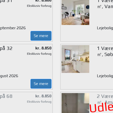
 på 31
1 Værel
kr. 8.800
㎡, Van
Eksklusiv forbrug
 september 2026
Lejeboli
Se mere
 på 32
1 Værel
kr. 8.850
㎡, Søb
Eksklusiv forbrug
august 2026
Lejeboli
Se mere
 på 68
2 Værel
kr. 8.850
Udle
㎡, Am
Eksklusiv forbrug