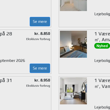
Lejebolig
Se mere
 på 28
1 Værel
kr. 8.850
㎡, Am
Eksklusiv forbrug
Nyhed
 september 2026
Lejebolig
Se mere
 på 31
1 Værel
kr. 8.950
㎡, Van
Eksklusiv forbrug
Lejebolig