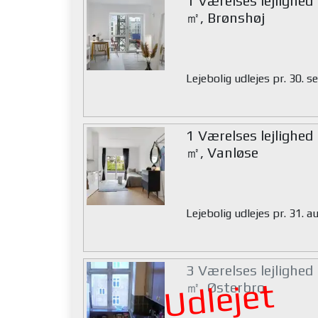
1 Værelses lejlighed
㎡, Brønshøj
Lejebolig udlejes pr. 30.
1 Værelses lejlighed
㎡, Vanløse
Lejebolig udlejes pr. 31. 
3 Værelses lejlighed
Udlejet
㎡, Østerbro