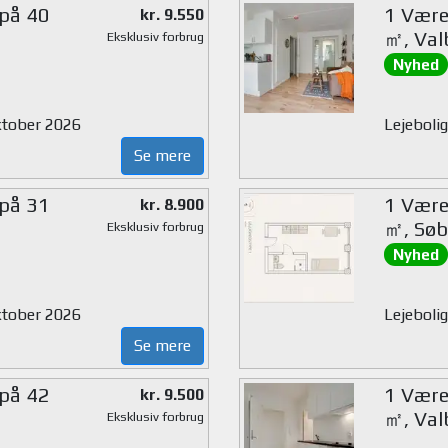
 på 40
1 Værel
kr. 9.550
㎡, Val
Eksklusiv forbrug
Nyhed
oktober 2026
Lejebolig
Se mere
 på 31
1 Værel
kr. 8.900
㎡, Søb
Eksklusiv forbrug
Nyhed
oktober 2026
Lejebolig
Se mere
 på 42
1 Værel
kr. 9.500
㎡, Val
Eksklusiv forbrug