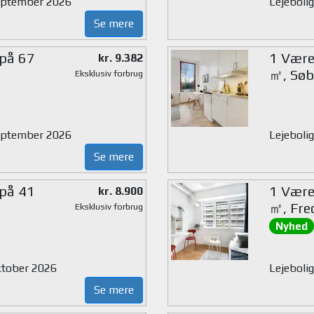
 september 2026
Lejeboli
Se mere
 på 67
1 Værel
kr. 9.382
㎡, Søb
Eksklusiv forbrug
 september 2026
Lejeboli
Se mere
 på 41
1 Værel
kr. 8.900
㎡, Fre
Eksklusiv forbrug
Nyhed
oktober 2026
Lejebolig
Se mere