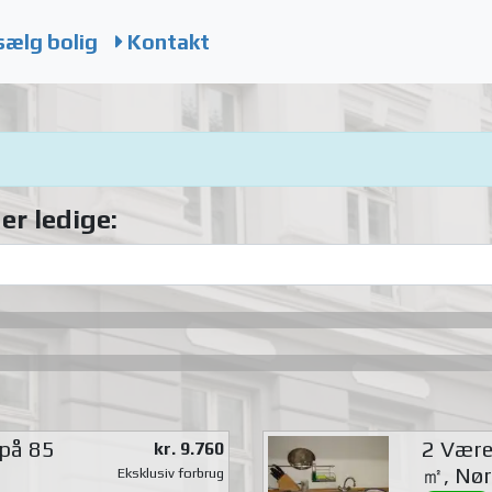
sælg bolig
Kontakt
er ledige:
 på 85
2 Værel
kr. 9.760
㎡, Nør
Eksklusiv forbrug