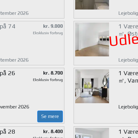
eptember 2026
Lejeboli
 på 74
1 Værel
kr. 9.000
Udle
㎡, Øst
Eksklusiv forbrug
eptember 2026
Lejebolig
 på 26
1 Værel
kr. 8.700
㎡, Van
Eksklusiv forbrug
 november 2026
Lejebolig
Se mere
 på 28
1 Værel
kr. 8.400