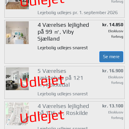
forbrug
Lejebolig udlejes pr. 1. september 2026
4 Værelses lejlighed
kr. 14.850
på 99 ㎡, Viby
Eksklusiv
forbrug
Sjælland
Lejebolig udlejes snarest
Se mere
5 Værelses
kr. 16.900
Udlejet
rækkehus på 121
Eksklusiv
forbrug
㎡, Kokkedal
Lejebolig udlejes snarest
4 Værelses lejlighed
kr. 13.100
Udlejet
på 106 ㎡, Roskilde
Eksklusiv
forbrug
Lejebolig udlejes snarest