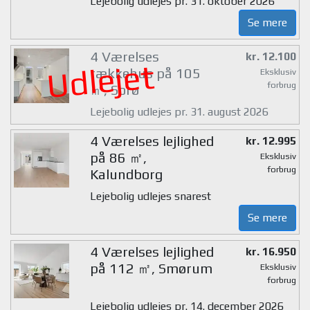
Lejebolig udlejes pr. 31. oktober 2026
Se mere
4 Værelses
kr. 12.100
Udlejet
rækkehus på 105
Eksklusiv
forbrug
㎡, Sorø
Lejebolig udlejes pr. 31. august 2026
4 Værelses lejlighed
kr. 12.995
på 86 ㎡,
Eksklusiv
forbrug
Kalundborg
Lejebolig udlejes snarest
Se mere
4 Værelses lejlighed
kr. 16.950
på 112 ㎡, Smørum
Eksklusiv
forbrug
Lejebolig udlejes pr. 14. december 2026