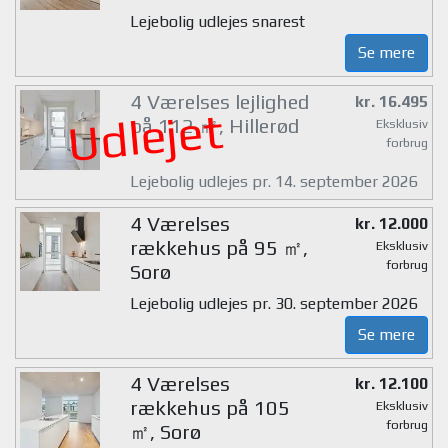
Lejebolig udlejes snarest
Se mere
4 Værelses lejlighed
kr. 16.495
Udlejet
på 112 ㎡, Hillerød
Eksklusiv
forbrug
Lejebolig udlejes pr. 14. september 2026
4 Værelses
kr. 12.000
rækkehus på 95 ㎡,
Eksklusiv
forbrug
Sorø
Lejebolig udlejes pr. 30. september 2026
Se mere
4 Værelses
kr. 12.100
rækkehus på 105
Eksklusiv
forbrug
㎡, Sorø