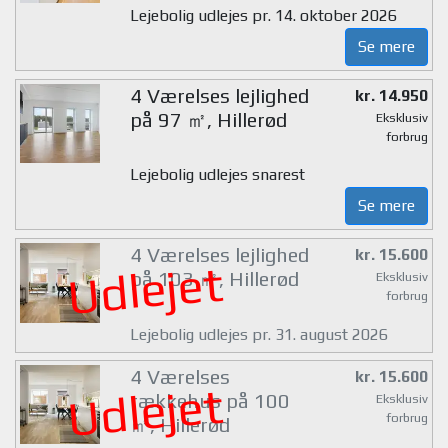
Lejebolig udlejes pr. 14. oktober 2026
Se mere
4 Værelses lejlighed
kr. 14.950
på 97 ㎡, Hillerød
Eksklusiv
forbrug
Lejebolig udlejes snarest
Se mere
4 Værelses lejlighed
kr. 15.600
Udlejet
på 103 ㎡, Hillerød
Eksklusiv
forbrug
Lejebolig udlejes pr. 31. august 2026
4 Værelses
kr. 15.600
Udlejet
rækkehus på 100
Eksklusiv
forbrug
㎡, Hillerød