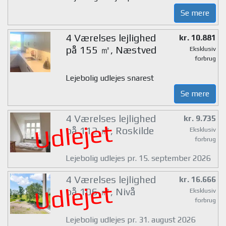
Se mere
4 Værelses lejlighed
kr. 10.881
på 155 ㎡, Næstved
Eksklusiv
forbrug
Lejebolig udlejes snarest
Se mere
4 Værelses lejlighed
kr. 9.735
Udlejet
på 112 ㎡, Roskilde
Eksklusiv
forbrug
Lejebolig udlejes pr. 15. september 2026
4 Værelses lejlighed
kr. 16.666
Udlejet
på 106 ㎡, Nivå
Eksklusiv
forbrug
Lejebolig udlejes pr. 31. august 2026