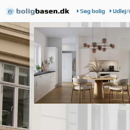
Søg bolig
Udlej/