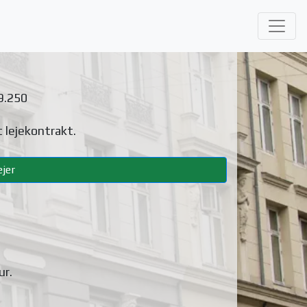
9.250
 lejekontrakt.
jer
ur
.