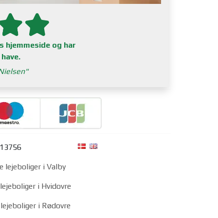
res hjemmeside og har
 have.
Nielsen
313756
e lejeboliger i Valby
lejeboliger i Hvidovre
lejeboliger i Rødovre