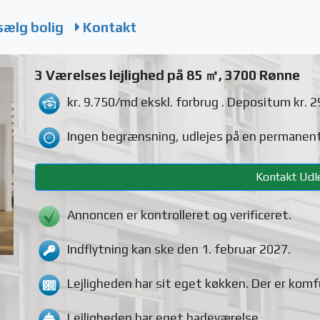
sælg bolig
Kontakt
3 Værelses lejlighed på 85 ㎡, 3700 Rønne
kr. 9.750/md
ekskl. forbrug
. Depositum kr. 2
Ingen begrænsning, udlejes på en permanent
Kontakt Udle
Annoncen er kontrolleret og verificeret.
Indflytning kan ske den 1. februar 2027.
Lejligheden
har sit eget køkken.
Der er komf
Lejligheden
har eget badeværelse.