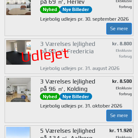
på 69 ㎡, Herlev
Eksklusiv
forbrug
Nyhed
Nye Billeder
Lejebolig udlejes pr. 30. september 2026
Se mere
3 Værelses lejlighed
kr. 8.800
Udlejet
på 90 ㎡, Fredericia
Eksklusiv
forbrug
Lejebolig udlejes pr. 31. august 2026
3 Værelses lejlighed
kr. 8.500
på 96 ㎡, Kolding
Eksklusiv
forbrug
Nyhed
Nye Billeder
Lejebolig udlejes pr. 31. oktober 2026
Se mere
5 Værelses lejlighed
kr. 11.920
på 134 ㎡, Aalborg
Eksklusiv