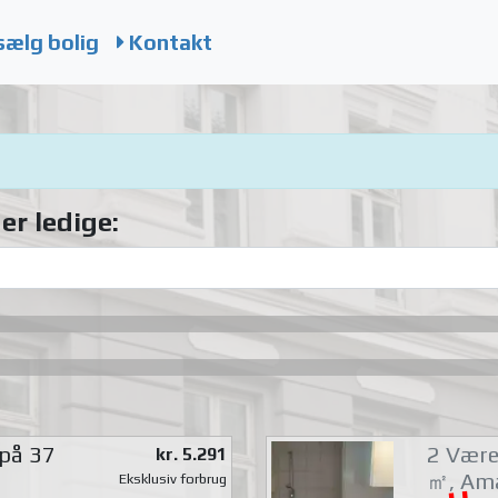
sælg bolig
Kontakt
er ledige:
 på 37
2 Værel
kr. 5.291
㎡, Am
Eksklusiv forbrug