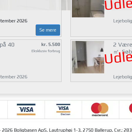
Udle
eptember 2026
Lejeboli
Se mere
 på 40
2 Værel
kr. 5.500
Udle
㎡, Søb
Eksklusiv forbrug
eptember 2026
Lejebolig
 2026 Boligbasen ApS, Lautruphøj 1-3, 2750 Ballerup, Cvr.: 28