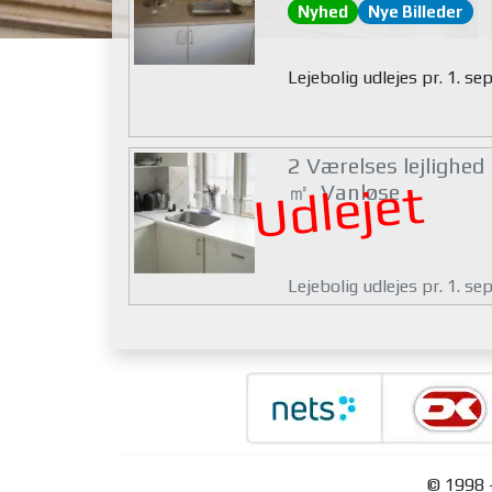
Nyhed
Nye Billeder
Lejebolig udlejes pr. 1. s
2 Værelses lejlighed
Udlejet
㎡, Vanløse
Lejebolig udlejes pr. 1. s
© 1998 -