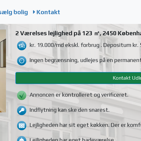
sælg bolig
Kontakt
2 Værelses lejlighed på 123 ㎡, 2450 Københ
kr. 19.000/md
ekskl. forbrug
. Depositum kr.
Ingen begrænsning, udlejes på en permanent
Kontakt Udle
Annoncen er kontrolleret og verificeret.
Indflytning kan ske den snarest.
Lejligheden
har sit eget køkken.
Der er komf
Lejligheden
har eget badeværelse.