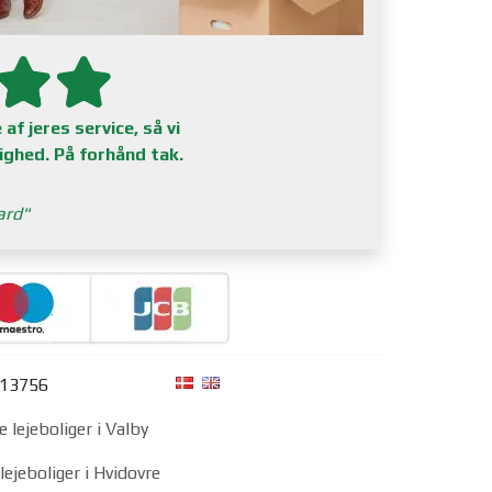
af jeres service, så vi
lighed. På forhånd tak.
ard
313756
e lejeboliger i Valby
lejeboliger i Hvidovre