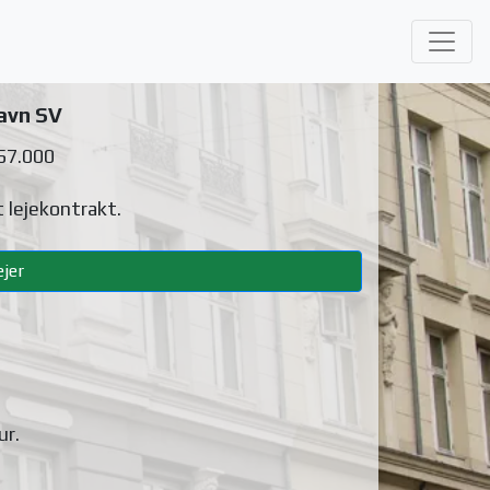
avn SV
 57.000
 lejekontrakt.
jer
ur
.