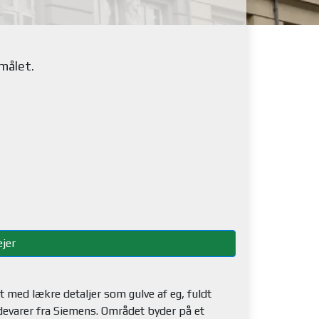
emålet
.
jer
et med lækre detaljer som gulve af eg, fuldt
varer fra Siemens. Området byder på et