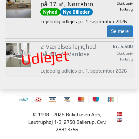
på 37 ㎡, Nørrebro
Eksklusiv
forbrug
Nyhed
Nye Billeder
Lejebolig udlejes pr. 1. september 2026
Se mere
2 Værelses lejlighed
kr. 5.500
Udlejet
på 40 ㎡, Vanløse
Eksklusiv
forbrug
Lejebolig udlejes pr. 1. september 2026
© 1998 - 2026 Boligbasen ApS,
Lautruphøj 1-3, 2750 Ballerup, Cvr.:
28313756