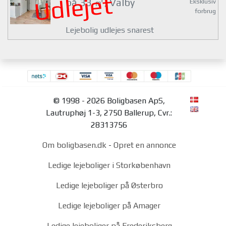
Udlejet
på 33 ㎡, Valby
Eksklusiv
forbrug
Lejebolig udlejes snarest
© 1998 - 2026 Boligbasen ApS,
Lautruphøj 1-3, 2750 Ballerup, Cvr.:
28313756
Om boligbasen.dk
-
Opret en annonce
Ledige lejeboliger i Storkøbenhavn
Ledige lejeboliger på Østerbro
Ledige lejeboliger på Amager
Ledige lejeboliger på Frederiksberg