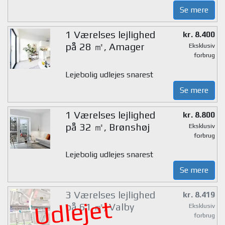
Se mere
1 Værelses lejlighed
kr. 8.400
på 28 ㎡, Amager
Eksklusiv
forbrug
Lejebolig udlejes snarest
Se mere
1 Værelses lejlighed
kr. 8.800
på 32 ㎡, Brønshøj
Eksklusiv
forbrug
Lejebolig udlejes snarest
Se mere
3 Værelses lejlighed
kr. 8.419
Udlejet
på 61 ㎡, Valby
Eksklusiv
forbrug