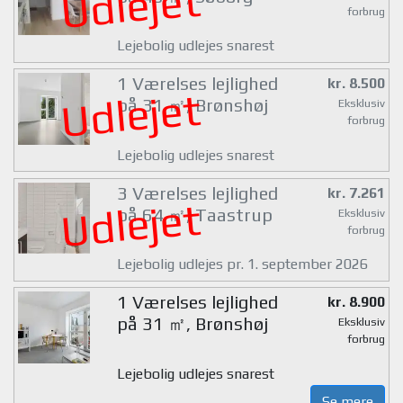
Udlejet
forbrug
Lejebolig udlejes snarest
1 Værelses lejlighed
kr. 8.500
Udlejet
på 31 ㎡, Brønshøj
Eksklusiv
forbrug
Lejebolig udlejes snarest
3 Værelses lejlighed
kr. 7.261
Udlejet
på 64 ㎡, Taastrup
Eksklusiv
forbrug
Lejebolig udlejes pr. 1. september 2026
1 Værelses lejlighed
kr. 8.900
på 31 ㎡, Brønshøj
Eksklusiv
forbrug
Lejebolig udlejes snarest
Se mere