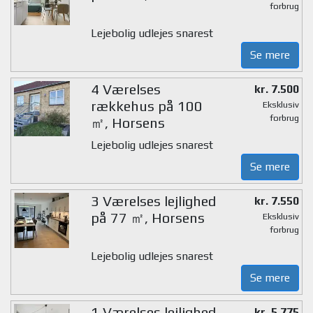
forbrug
Lejebolig udlejes snarest
Se mere
4 Værelses
kr. 7.500
rækkehus på 100
Eksklusiv
forbrug
㎡, Horsens
Lejebolig udlejes snarest
Se mere
3 Værelses lejlighed
kr. 7.550
på 77 ㎡, Horsens
Eksklusiv
forbrug
Lejebolig udlejes snarest
Se mere
1 Værelses lejlighed
kr. 5.775