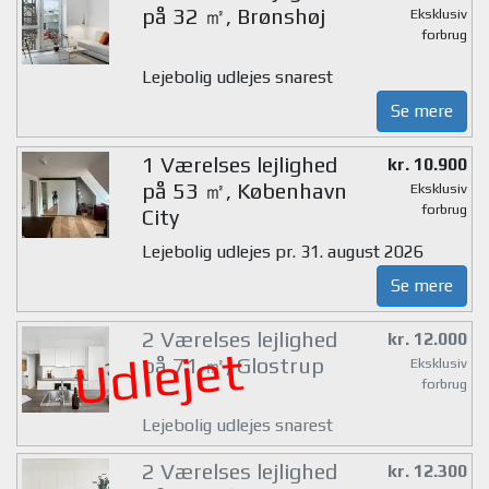
på 32 ㎡, Brønshøj
Eksklusiv
forbrug
Lejebolig udlejes snarest
Se mere
1 Værelses lejlighed
kr. 10.900
på 53 ㎡, København
Eksklusiv
forbrug
City
Lejebolig udlejes pr. 31. august 2026
Se mere
2 Værelses lejlighed
kr. 12.000
Udlejet
på 71 ㎡, Glostrup
Eksklusiv
forbrug
Lejebolig udlejes snarest
2 Værelses lejlighed
kr. 12.300