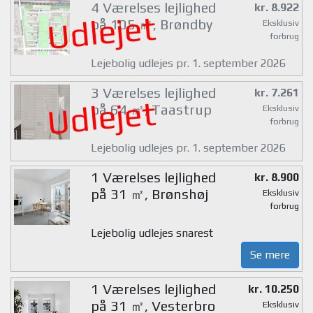
4 Værelses lejlighed
kr. 8.922
Udlejet
på 105 ㎡, Brøndby
Eksklusiv
forbrug
Lejebolig udlejes pr. 1. september 2026
3 Værelses lejlighed
kr. 7.261
Udlejet
på 64 ㎡, Taastrup
Eksklusiv
forbrug
Lejebolig udlejes pr. 1. september 2026
1 Værelses lejlighed
kr. 8.900
på 31 ㎡, Brønshøj
Eksklusiv
forbrug
Lejebolig udlejes snarest
Se mere
1 Værelses lejlighed
kr. 10.250
på 31 ㎡, Vesterbro
Eksklusiv