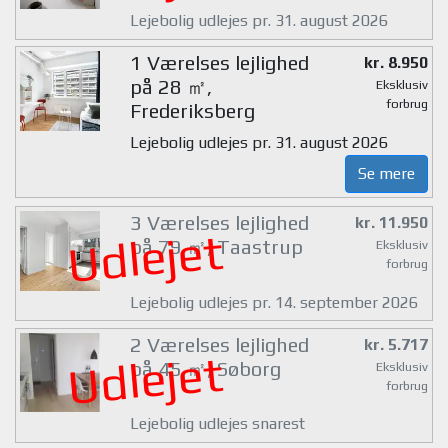
Lejebolig udlejes pr. 31. august 2026
1 Værelses lejlighed
kr. 8.950
på 28 ㎡,
Eksklusiv
forbrug
Frederiksberg
Lejebolig udlejes pr. 31. august 2026
Se mere
3 Værelses lejlighed
kr. 11.950
Udlejet
på 79 ㎡, Taastrup
Eksklusiv
forbrug
Lejebolig udlejes pr. 14. september 2026
2 Værelses lejlighed
kr. 5.717
Udlejet
på 45 ㎡, Søborg
Eksklusiv
forbrug
Lejebolig udlejes snarest