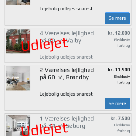
Lejebolig udlejes snarest
Se mere
4 Værelses lejlighed
kr. 12.000
Udlejet
på 80 ㎡, Valby
Eksklusiv
forbrug
Lejebolig udlejes snarest
2 Værelses lejlighed
kr. 11.500
på 60 ㎡, Brøndby
Eksklusiv
forbrug
Lejebolig udlejes snarest
Se mere
1 Værelses lejlighed
kr. 7.500
Udlejet
på 34 ㎡, Søborg
Eksklusiv
forbrug